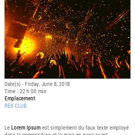
Date(s) - Friday, June 8, 2018
Time :
22 h 00 min
Emplacement
REX CLUB
Le
Lorem Ipsum
est simplement du faux texte employé
dans la composition et la mise en page avant